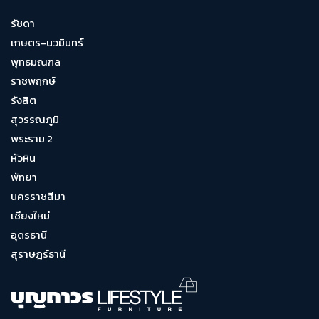
รัชดา
เกษตร-นวมินทร์
พุทธมณฑล
ราชพฤกษ์
รังสิต
สุวรรณภูมิ
พระราม 2
หัวหิน
พัทยา
นครราชสีมา
เชียงใหม่
อุดรธานี
สุราษฎร์ธานี