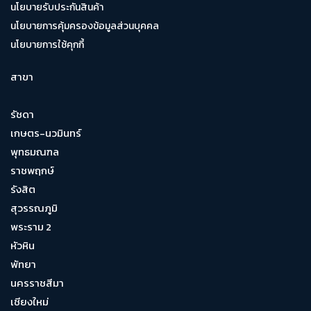
นโยบายรับประกันสินค้า
นโยบายการคุ้มครองข้อมูลส่วนบุคคล
นโยบายการใช้คุกกี้
สาขา
รัชดา
เกษตร-นวมินทร์
พุทธมณฑล
ราชพฤกษ์
รังสิต
สุวรรณภูมิ
พระราม 2
หัวหิน
พัทยา
นครราชสีมา
เชียงใหม่