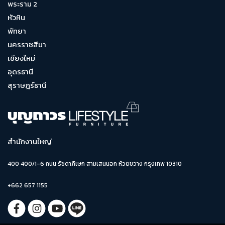
พระราม 2
หัวหิน
พัทยา
นครราชสีมา
เชียงใหม่
อุดรธานี
สุราษฎร์ธานี
สำนักงานใหญ่
400 400/1-6 ถนน รัชดาภิเษก สามเสนนอก ห้วยขวาง กรุงเทพ 10310
+662 657 1155