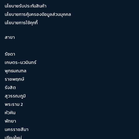
นโยบายรับประกันสินค้า
นโยบายการคุ้มครองข้อมูลส่วนบุคคล
นโยบายการใช้คุกกี้
สาขา
รัชดา
เกษตร-นวมินทร์
พุทธมณฑล
ราชพฤกษ์
รังสิต
สุวรรณภูมิ
พระราม 2
หัวหิน
พัทยา
นครราชสีมา
เชียงใหม่