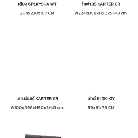
เตียง 6Ft.KYSHA WT
โซฟา 3S KARTER CR
204x238x107 CM
W224xD98xH90xSH43 cm.
เลานจ์แชร์ KARTER CR
เก้าอี้ KI DK-GY
W100xD98xH90xSH43 cm.
59x61x78 CM