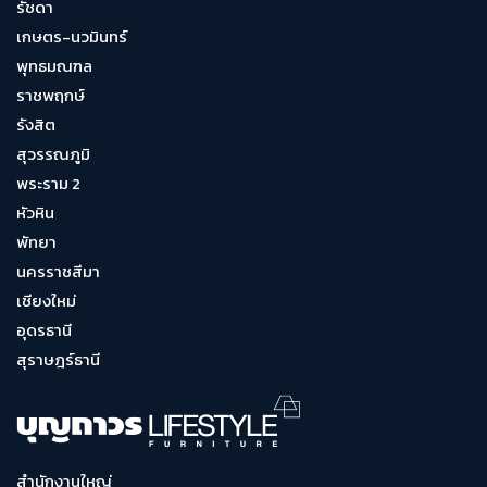
รัชดา
เกษตร-นวมินทร์
พุทธมณฑล
ราชพฤกษ์
รังสิต
สุวรรณภูมิ
พระราม 2
หัวหิน
พัทยา
นครราชสีมา
เชียงใหม่
อุดรธานี
สุราษฎร์ธานี
สำนักงานใหญ่