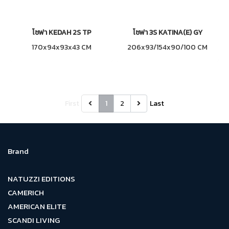
โซฟา KEDAH 2S TP
โซฟา 3S KATINA(E) GY
170x94x93x43 CM
206x93/154x90/100 CM
First
1
2
Last
Brand
NATUZZI EDITIONS
CAMERICH
AMERICAN ELITE
SCANDI LIVING