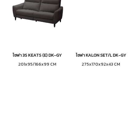
โซฟา 3S KEATS (E) DK-GY
โซฟา KALON SET/L DK-GY
201x95/166x99 CM
275x170x92x43 CM