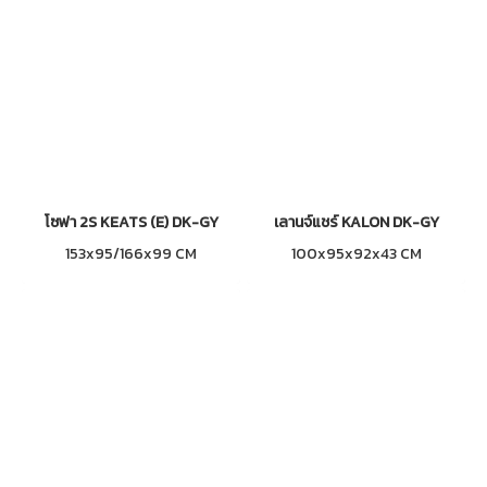
โซฟา 2S KEATS (E) DK-GY
เลานจ์แชร์ KALON DK-GY
153x95/166x99 CM
100x95x92x43 CM