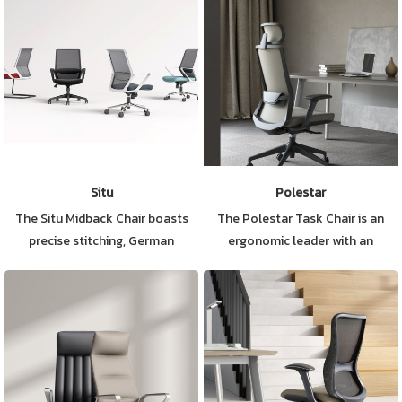
Situ
Polestar
The Situ Midback Chair boasts
The Polestar Task Chair is an
precise stitching, German
ergonomic leader with an
machinery, a robust frame, fixed
automatic SAST mechanism for
armrests, a knee-tilting (KT)
one-touch reclining. Its auto-
mechanism, reinforced nylon
adjusting synchro-tilt system
base, and a lockable recline
offers 4 positions and locks at
function. You can choose from
your desired angle. Features like
seat upholstery options like
a height-adjustable headrest,
Sunday Polyester Fabric (MA)
soft lumbar support, and seat