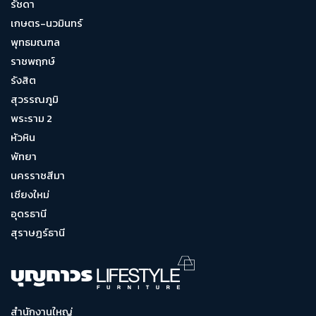
รัชดา
เกษตร-นวมินทร์
พุทธมณฑล
ราชพฤกษ์
รังสิต
สุวรรณภูมิ
พระราม 2
หัวหิน
พัทยา
นครราชสีมา
เชียงใหม่
อุดรธานี
สุราษฎร์ธานี
สำนักงานใหญ่