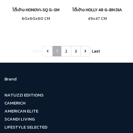
โต๊ะข้าง HONOVI-SQ G-SM
โต๊ะข้าง HOLLY 48 G-BN DIA
60x60x60 CM
49x47 CM
First
1
2
3
Last
Brand
NATUZZI EDITIONS
CAMERICH
AMERICAN ELITE
SCANDI LIVING
LIFESTYLE SELECTED