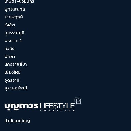
เกษตร-นวมินทร์
พุทธมณฑล
ราชพฤกษ์
รังสิต
สุวรรณภูมิ
พระราม 2
หัวหิน
พัทยา
นครราชสีมา
เชียงใหม่
อุดรธานี
สุราษฎร์ธานี
สำนักงานใหญ่