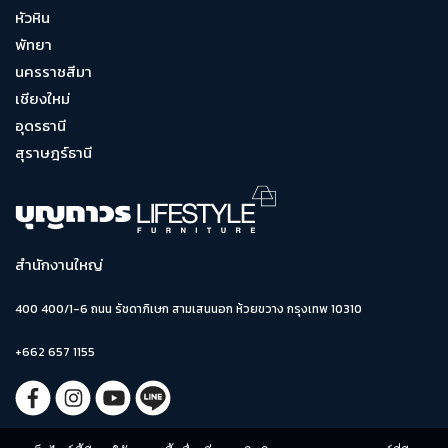
หัวหิน
พัทยา
นครราชสีมา
เชียงใหม่
อุดรธานี
สุราษฎร์ธานี
สำนักงานใหญ่
400 400/1-6 ถนน รัชดาภิเษก สามเสนนอก ห้วยขวาง กรุงเทพ 10310
+662 657 1155