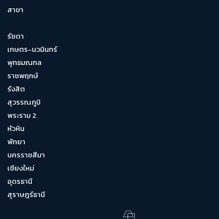
สาขา
รัชดา
เกษตร-นวมินทร์
พุทธมณฑล
ราชพฤกษ์
รังสิต
สุวรรณภูมิ
พระราม 2
หัวหิน
พัทยา
นครราชสีมา
เชียงใหม่
อุดรธานี
สุราษฎร์ธานี