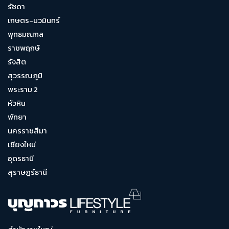
รัชดา
เกษตร-นวมินทร์
พุทธมณฑล
ราชพฤกษ์
รังสิต
สุวรรณภูมิ
พระราม 2
หัวหิน
พัทยา
นครราชสีมา
เชียงใหม่
อุดรธานี
สุราษฎร์ธานี