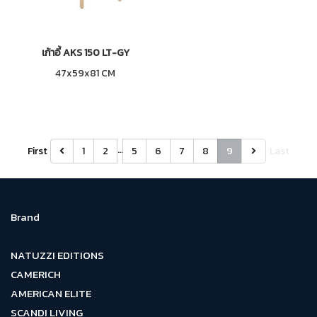
เก้าอี้ AKS 150 LT-GY
47x59x81 CM
…
First
1
2
5
6
7
8
9
Last
Brand
NATUZZI EDITIONS
CAMERICH
AMERICAN ELITE
SCANDI LIVING