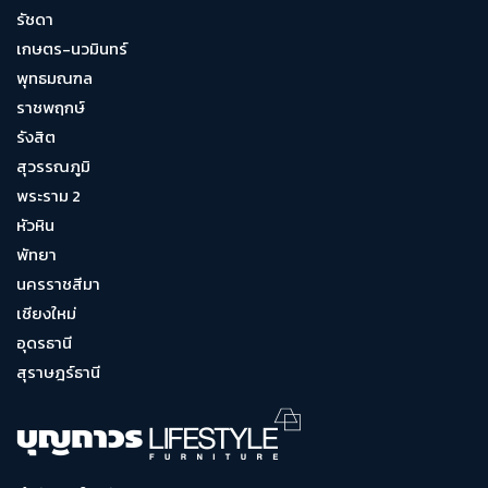
รัชดา
เกษตร-นวมินทร์
พุทธมณฑล
ราชพฤกษ์
รังสิต
สุวรรณภูมิ
พระราม 2
หัวหิน
พัทยา
นครราชสีมา
เชียงใหม่
อุดรธานี
สุราษฎร์ธานี