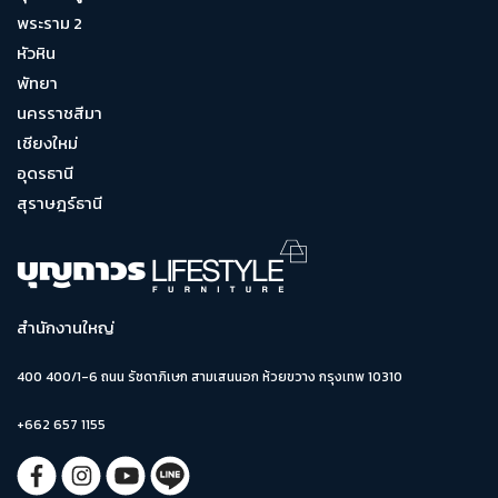
พระราม 2
หัวหิน
พัทยา
นครราชสีมา
เชียงใหม่
อุดรธานี
สุราษฎร์ธานี
สำนักงานใหญ่
400 400/1-6 ถนน รัชดาภิเษก สามเสนนอก ห้วยขวาง กรุงเทพ 10310
+662 657 1155