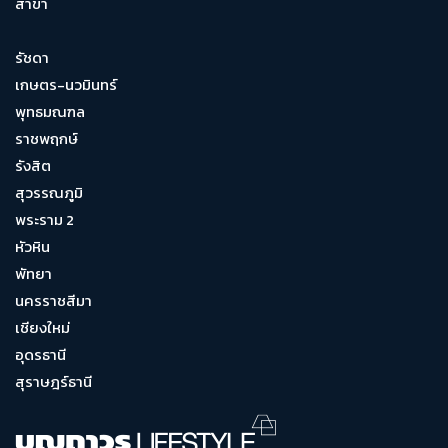
สาขา
รัชดา
เกษตร-นวมินทร์
พุทธมณฑล
ราชพฤกษ์
รังสิต
สุวรรณภูมิ
พระราม 2
หัวหิน
พัทยา
นครราชสีมา
เชียงใหม่
อุดรธานี
สุราษฎร์ธานี