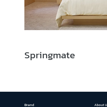
Springmate
Brand
About U