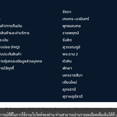
รัชดา
เกษตร-นวมินทร์
า
พุทธมณฑล
นค้า/การคืนเงิน
ราชพฤกษ์
งสินค้าและค่าบริการ
รังสิต
ระเงิน
สุวรรณภูมิ
พบบ่อย (FAQ)
พระราม 2
บประกันสินค้า
หัวหิน
รคุ้มครองข้อมูลส่วนบุคคล
พัทยา
ใช้คุกกี้
นครราชสีมา
เชียงใหม่
อุดรธานี
สุราษฎร์ธานี
@ Copyright 2023 All Rights Reserved. lifestylefurniture.co.th
บการณ์ที่ดีในการใช้งานเว็บไซต์ของท่าน ท่านสามารถอ่านรายละเอียดเพิ่มเติมได้ที่