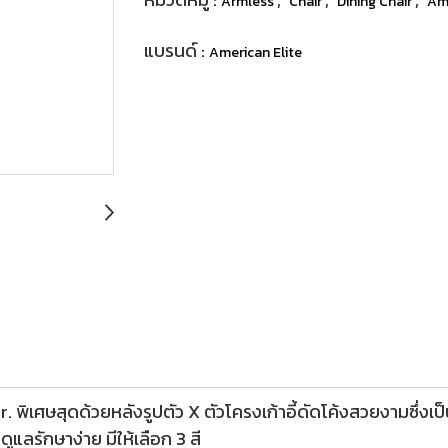
Armless
Chair
Dining Chair
Ame
แบรนด์ :
American Elite
Jr. พิเศษสุดด้วยหลังรูปตัว X ตัวโครงเก้าอี้ดัดโค้งสวยงามซึ่งเ
ูแลรักษาง่าย มีให้เลือก 3 สี