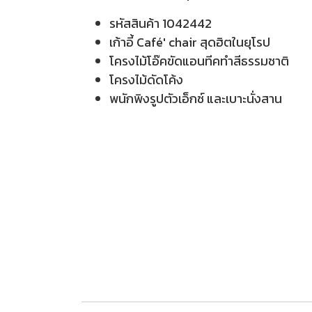
รหัสสินค้า 1042442
เก้าอี้ Café' chair สุดฮิตในยุโรป
โครงไม้โอ๊คขัดแอนทีคทำสีธรรมชาติ
โครงไม้ดัดโค้ง
พนักพิงรูปตัวเอ็กซ์ และเบาะนั่งสาน