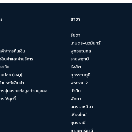
สาขา
s
รัชดา
เกษตร-นวมินทร์
า
พุทธมณฑล
นค้า/การคืนเงิน
ราชพฤกษ์
งสินค้าและค่าบริการ
รังสิต
ระเงิน
สุวรรณภูมิ
พบบ่อย (FAQ)
พระราม 2
บประกันสินค้า
หัวหิน
รคุ้มครองข้อมูลส่วนบุคคล
พัทยา
ใช้คุกกี้
นครราชสีมา
เชียงใหม่
อุดรธานี
สุราษฎร์ธานี