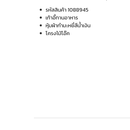
รหัสสินค้า 1088945
เก้าอี้ทานอาหาร
หุ้มผ้ากำมะหยี่สีน้ำเงิน
โครงไม้โอ๊ค