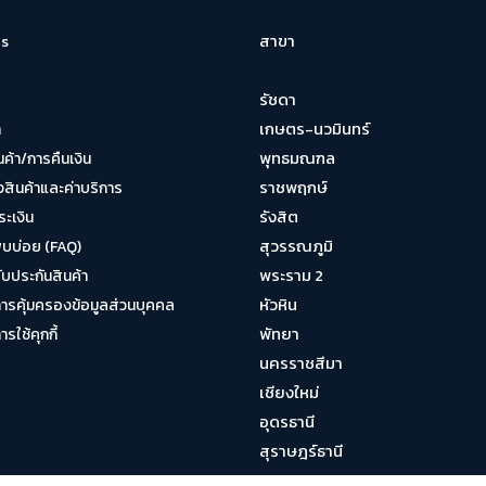
สาขา
s
รัชดา
เกษตร-นวมินทร์
า
พุทธมณฑล
นค้า/การคืนเงิน
ราชพฤกษ์
งสินค้าและค่าบริการ
รังสิต
ระเงิน
สุวรรณภูมิ
พบบ่อย (FAQ)
พระราม 2
บประกันสินค้า
หัวหิน
รคุ้มครองข้อมูลส่วนบุคคล
พัทยา
ใช้คุกกี้
นครราชสีมา
เชียงใหม่
อุดรธานี
สุราษฎร์ธานี