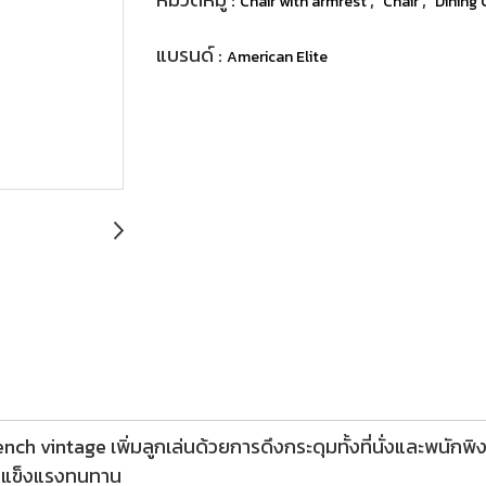
Chair with armrest
Chair
Dining 
แบรนด์ :
American Elite
ch vintage เพิ่มลูกเล่นด้วยการดึงกระดุมทั้งที่นั่งและพนักพิงหลั
ที่แข็งแรงทนทาน