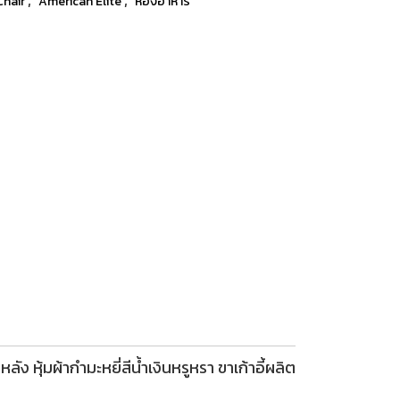
Chair
American Elite
ห้องอาหาร
ง หุ้มผ้ากำมะหยี่สีน้ำเงินหรูหรา ขาเก้าอี้ผลิต