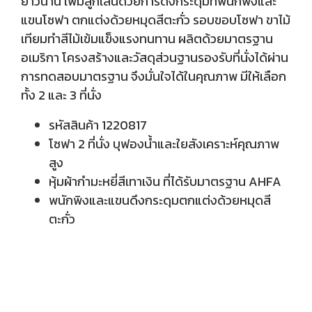
ยาวนาน เพิ่มลูกเล่นด้วยการดึงกระดุมที่พนักพิงและ
แขนโซฟา ตกแต่งด้วยหมุดสีตะกั่ว รอบขอบโซฟา ขาไม้
เทียมทำสีไม้เข้มแข็งแรงทนทาน ผลิตด้วยมาตรฐาน
อเมริกา โครงสร้างและวัสดุส่วนฐานรองรับที่นั่งได้ผ่าน
การทดสอบมาตรฐาน จึงมั่นใจได้ในคุณภาพ มีให้เลือก
ทั้ง 2 และ 3 ที่นั่ง
รหัสสินค้า 1220817
โซฟา 2 ที่นั่ง บุฟองน้ำและใยสังเคราะห์คุณภาพ
สูง
หุ้มผ้ากำมะหยี่สีเทาเงิน ที่ได้รับมาตรฐาน AHFA
พนักพิงและแขนดึงกระดุมตกแต่งด้วยหมุดสี
ตะกั่ว