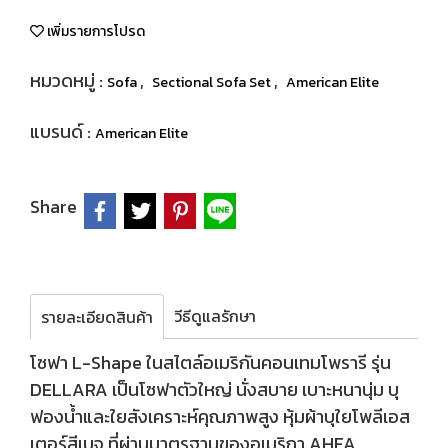
เพิ่มรายการโปรด
หมวดหมู่ :
,
,
Sofa
Sectional Sofa Set
American Elite
แบรนด์ :
American Elite
Share
วีธีดูแลรักษา
รายละเอียดสินค้า
โซฟา L-Shape ในสไตล์อเมริกันคอนเทมโพรารี รุ่น
DELLARA เป็นโซฟาตัวใหญ่ นั่งสบาย เบาะหนานุ่ม บุ
ฟองน้ำและใยสังเคราะห์คุณภาพสูง หุ้มผ้าบุใยโพลีเอส
เตอร์สีเบจ ที่ผ่านมาตรฐานของอเมริกา AHFA