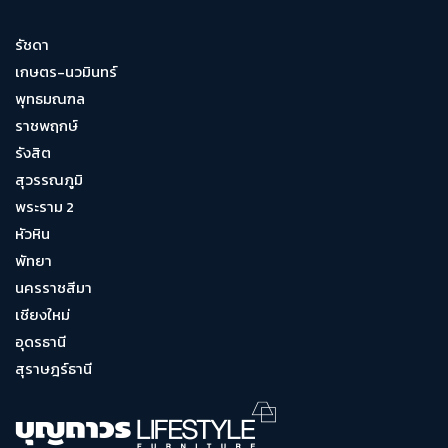
รัชดา
เกษตร-นวมินทร์
พุทธมณฑล
ราชพฤกษ์
รังสิต
สุวรรณภูมิ
พระราม 2
หัวหิน
พัทยา
นครราชสีมา
เชียงใหม่
อุดรธานี
สุราษฎร์ธานี