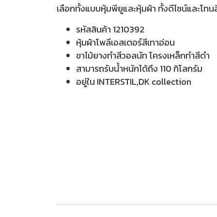
เลือกทั้งแบบหุ้มพียูและหุ้มผ้า ทั้งดีไซน์และโท
รหัสสินค้า 1210392
หุ้มผ้าโพลีเอสเตอร์สีเทาอ่อน
ขาไม้ยางทำสีวอลนัท โครงเหล็กทำสีดำ
สามารถรับน้ำหนักได้ถึง 110 กิโลกรัม
อยู่ใน INTERSTIL,DK collection