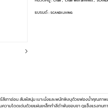
Chair
Chair with armrest
SCANDI
แบรนด์ :
SCANDI LIVING
อร์สีเทาอ่อน สัมผัสนุ่ม เบาะนั่งและพนักพิงบุด้วยฟองน้ำคุณภาพส
่มความโดดเด่นด้วยแผ่นเหล็กทำสีดำพันขอบขา ดูแข็งแรงทนทาน ส