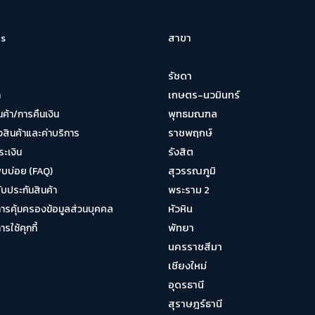
สาขา
s
รัชดา
เกษตร-นวมินทร์
า
พุทธมณฑล
นค้า/การคืนเงิน
ราชพฤกษ์
งสินค้าและค่าบริการ
รังสิต
ระเงิน
สุวรรณภูมิ
พบบ่อย (FAQ)
พระราม 2
บประกันสินค้า
หัวหิน
รคุ้มครองข้อมูลส่วนบุคคล
พัทยา
ใช้คุกกี้
นครราชสีมา
เชียงใหม่
อุดรธานี
สุราษฎร์ธานี