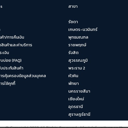
สาขา
s
รัชดา
เกษตร-นวมินทร์
า
พุทธมณฑล
นค้า/การคืนเงิน
ราชพฤกษ์
งสินค้าและค่าบริการ
รังสิต
ระเงิน
สุวรรณภูมิ
พบบ่อย (FAQ)
พระราม 2
บประกันสินค้า
หัวหิน
รคุ้มครองข้อมูลส่วนบุคคล
พัทยา
ใช้คุกกี้
นครราชสีมา
เชียงใหม่
อุดรธานี
สุราษฎร์ธานี
@ Copyright 2023 All Rights Reserved. lifestylefurniture.co.th