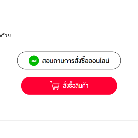
น
ีกด้วย