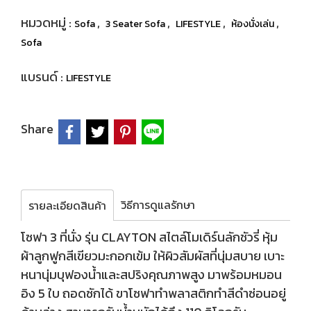
หมวดหมู่ :
,
,
,
,
Sofa
3 Seater Sofa
LIFESTYLE
ห้องนั่งเล่น
Sofa
แบรนด์ :
LIFESTYLE
Share
วิธีการดูแลรักษา
รายละเอียดสินค้า
โซฟา 3 ที่นั่ง รุ่น CLAYTON สไตล์โมเดิร์นลักชัวรี่ หุ้ม
ผ้าลูกฟูกสีเขียวมะกอกเข้ม ให้ผิวสัมผัสที่นุ่มสบาย เบาะ
หนานุ่มบุฟองน้ำและสปริงคุณภาพสูง มาพร้อมหมอน
อิง 5 ใบ ถอดซักได้ ขาโซฟาทำพลาสติกทำสีดำซ่อนอยู่