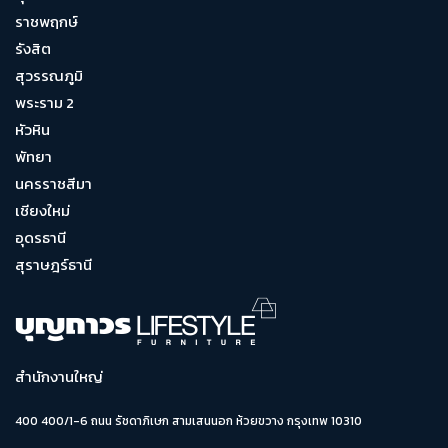
ราชพฤกษ์
รังสิต
สุวรรณภูมิ
พระราม 2
หัวหิน
พัทยา
นครราชสีมา
เชียงใหม่
อุดรธานี
สุราษฎร์ธานี
สำนักงานใหญ่
400 400/1-6 ถนน รัชดาภิเษก สามเสนนอก ห้วยขวาง กรุงเทพ 10310