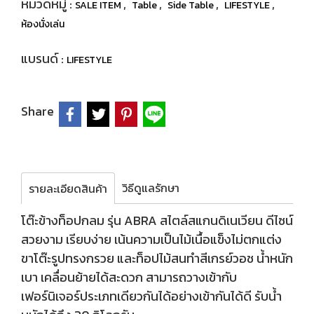
หมวดหมู่ :
,
,
,
,
SALE ITEM
Table
Side Table
LIFESTYLE
ห้องนั่งเล่น
แบรนด์ :
LIFESTYLE
Share
วิธีดูแลรักษา
รายละเอียดสินค้า
โต๊ะข้างท็อปกลม รุ่น ABRA สไตล์สแกนดิเนเวียน ดีไซน์
สวยงาม เรียบง่าย เน้นความเป็นไม้เนื้อแข็งไม่ตกแต่ง
ขาโต๊ะรูปทรงกรวย และท็อปไม้สนทำสีเกรย์วอช น้ำหนัก
เบา เคลื่อนย้ายได้สะดวก สามารถวางเข้ากับ
เฟอร์นิเจอร์ประเภทเดียวกันได้อย่างเข้ากันได้ดี รับน้ำ