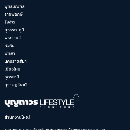
พุทธมณฑล
ราชพฤกษ์
รังสิต
สุวรรณภูมิ
พระราม 2
หัวหิน
พัทยา
นครราชสีมา
เชียงใหม่
อุดรธานี
สุราษฎร์ธานี
สำนักงานใหญ่
400 400/1-6 ถนน รัชดาภิเษก สามเสนนอก ห้วยขวาง กรุงเทพ 10310