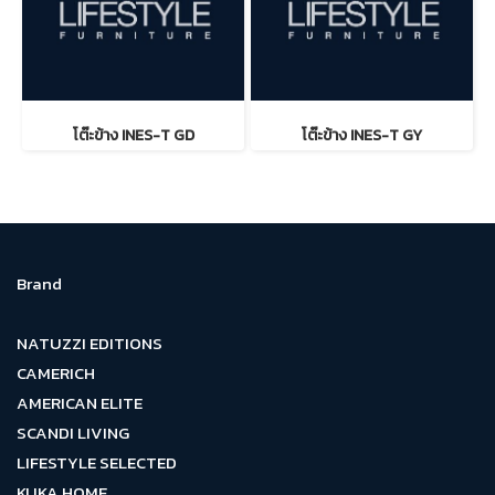
โต๊ะข้าง INES-T GD
โต๊ะข้าง INES-T GY
Brand
NATUZZI EDITIONS
CAMERICH
AMERICAN ELITE
SCANDI LIVING
LIFESTYLE SELECTED
KUKA HOME