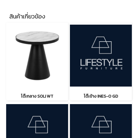
สินค้าเกี่ยวข้อง
โต๊ะกลาง SOLI WT
โต๊ะข้าง INES-O GD