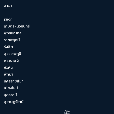
สาขา
รัชดา
เกษตร-นวมินทร์
พุทธมณฑล
ราชพฤกษ์
รังสิต
สุวรรณภูมิ
พระราม 2
หัวหิน
พัทยา
นครราชสีมา
เชียงใหม่
อุดรธานี
สุราษฎร์ธานี