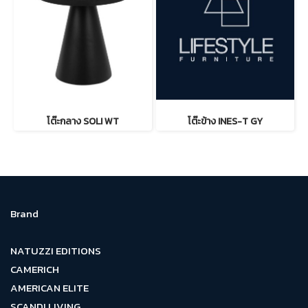
โต๊ะกลาง SOLI WT
โต๊ะข้าง INES-T GY
Brand
NATUZZI EDITIONS
CAMERICH
AMERICAN ELITE
SCANDI LIVING