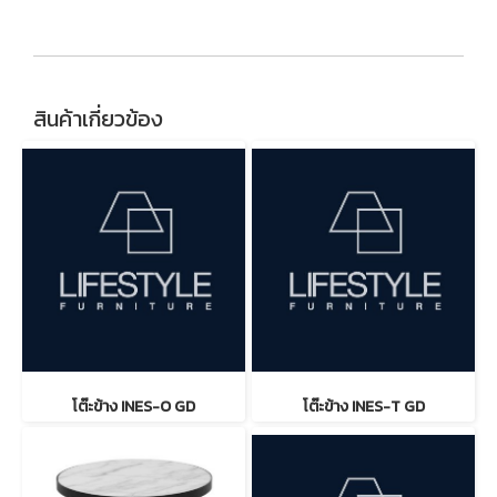
สินค้าเกี่ยวข้อง
โต๊ะข้าง INES-O GD
โต๊ะข้าง INES-T GD