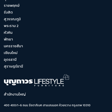
ราชพฤกษ์
รังสิต
สุวรรณภูมิ
พระราม 2
หัวหิน
พัทยา
นครราชสีมา
เชียงใหม่
อุดรธานี
สุราษฎร์ธานี
สำนักงานใหญ่
400 400/1-6 ถนน รัชดาภิเษก สามเสนนอก ห้วยขวาง กรุงเทพ 10310