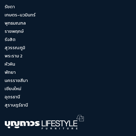
รัชดา
เกษตร-นวมินทร์
พุทธมณฑล
ราชพฤกษ์
รังสิต
สุวรรณภูมิ
พระราม 2
หัวหิน
พัทยา
นครราชสีมา
เชียงใหม่
อุดรธานี
สุราษฎร์ธานี