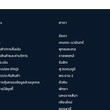
สาขา
s
รัชดา
เกษตร-นวมินทร์
า
พุทธมณฑล
นค้า/การคืนเงิน
ราชพฤกษ์
งสินค้าและค่าบริการ
รังสิต
ระเงิน
สุวรรณภูมิ
พบบ่อย (FAQ)
พระราม 2
บประกันสินค้า
หัวหิน
รคุ้มครองข้อมูลส่วนบุคคล
พัทยา
ใช้คุกกี้
นครราชสีมา
เชียงใหม่
อุดรธานี