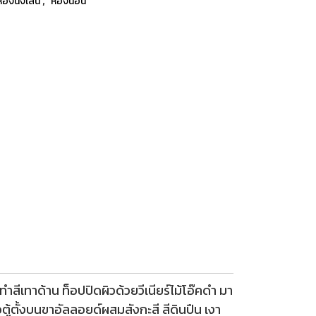
ห้องนั่งเล่น
ห้องนอน
ีเทาด้าน ท็อปปิดผิวด้วยวีเนียร์ไม้โอ๊คดำ มา
ู้ตั้งบนขาอัลลอยด์ผสมสังกะสี สีดินปืน เงา