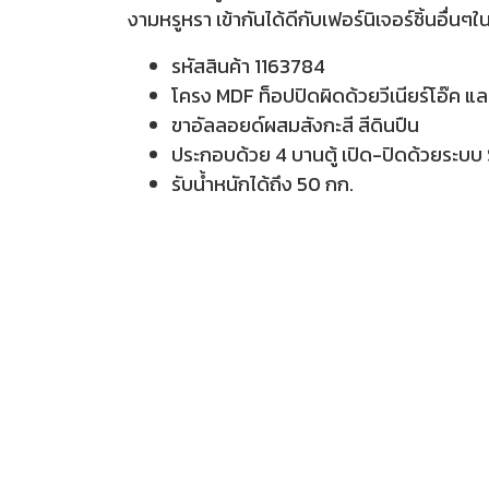
งามหรูหรา เข้ากันได้ดีกับเฟอร์นิเจอร์ชิ้นอื่นๆ
รหัสสินค้า 1163784
โครง MDF ท็อปปิดผิดด้วยวีเนียร์โอ๊ค แล
ขาอัลลอยด์ผสมสังกะสี สีดินปืน
ประกอบด้วย 4 บานตู้ เปิด-ปิดด้วยระบบ
รับน้ำหนักได้ถึง 50 กก.