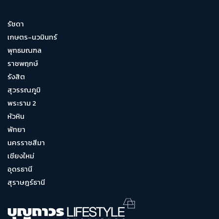
รัชดา
เกษตร-นวมินทร์
พุทธมณฑล
ราชพฤกษ์
รังสิต
สุวรรณภูมิ
พระราม 2
หัวหิน
พัทยา
นครราชสีมา
เชียงใหม่
อุดรธานี
สุราษฎร์ธานี