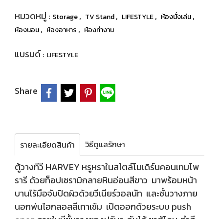
หมวดหมู่ :
,
,
,
,
Storage
TV Stand
LIFESTYLE
ห้องนั่งเล่น
,
,
ห้องนอน
ห้องอาหาร
ห้องทำงาน
แบรนด์ :
LIFESTYLE
Share
วิธีดูแลรักษา
รายละเอียดสินค้า
ตู้วางทีวี HARVEY หรูหราในสไตล์โมเดิร์นคอนเทมโพ
รารี ด้วยท็อปเซรามิกลายหินอ่อนสีขาว มาพร้อมหน้า
บานไร้มือจับปิดผิวด้วยวีเนียร์วอลนัท และชั้นวางภาย
นอกพ่นไฮกลอสสีเทาเข้ม เปิดออกด้วยระบบ push