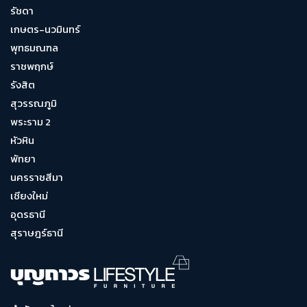
รัชดา
เกษตร-นวมินทร์
พุทธมณฑล
ราชพฤกษ์
รังสิต
สุวรรณภูมิ
พระราม 2
หัวหิน
พัทยา
นครราชสีมา
เชียงใหม่
อุดรธานี
สุราษฎร์ธานี