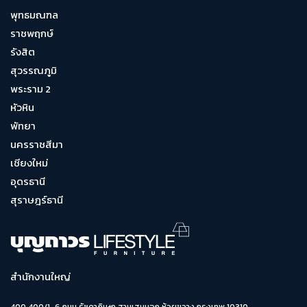
พุทธมณฑล
ราชพฤกษ์
รังสิต
สุวรรณภูมิ
พระราม 2
หัวหิน
พัทยา
นครราชสีมา
เชียงใหม่
อุดรธานี
สุราษฎร์ธานี
สำนักงานใหญ่
400 400/1-6 ถนน รัชดาภิเษก สามเสนนอก ห้วยขวาง กรุงเทพ 10310