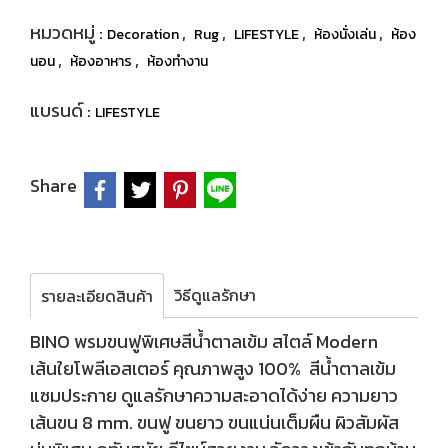
หมวดหมู่ :
,
,
,
,
Decoration
Rug
LIFESTYLE
ห้องนั่งเล่น
ห้อง
,
,
นอน
ห้องอาหาร
ห้องทำงาน
แบรนด์ :
LIFESTYLE
Share
วิธีดูแลรักษา
รายละเอียดสินค้า
BINO พรมขนฟูพิเศษสีน้ำตาลเข้ม สไตล์ Modern
เส้นใยโพลีเอสเตอร์ คุณภาพสูง 100% สีน้ำตาลเข้ม
แซมประกาย ดูแลรักษาความสะอาดได้ง่าย ความยาว
เส้นขน 8 mm. ขนฟู ขนยาว ขนแน่นเต็มผืน ผิวสัมผัส