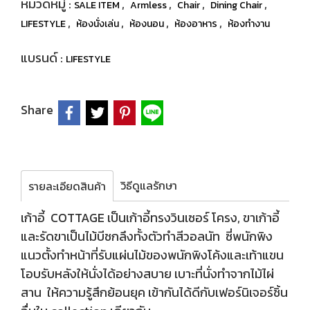
หมวดหมู่ :
,
,
,
,
SALE ITEM
Armless
Chair
Dining Chair
,
,
,
,
LIFESTYLE
ห้องนั่งเล่น
ห้องนอน
ห้องอาหาร
ห้องทำงาน
แบรนด์ :
LIFESTYLE
Share
วิธีดูแลรักษา
รายละเอียดสินค้า
เก้าอี้ COTTAGE เป็นเก้าอี้ทรงวินเซอร์ โครง, ขาเก้าอี้
และรัดขาเป็นไม้บีชกลึงทั้งตัวทำสีวอลนัท ซี่พนักพิง
แนวตั้งทำหน้าที่รับแผ่นไม้ของพนักพิงโค้งและเท้าแขน
โอบรับหลังให้นั่งได้อย่างสบาย เบาะที่นั่งทำจากไม้ไผ่
สาน ให้ความรู้สึกย้อนยุค เข้ากันได้ดีกับเฟอร์นิเจอร์ชิ้น