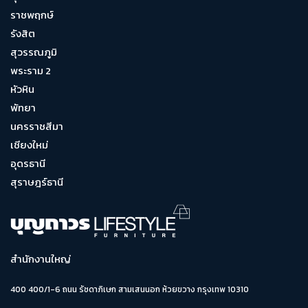
ราชพฤกษ์
รังสิต
สุวรรณภูมิ
พระราม 2
หัวหิน
พัทยา
นครราชสีมา
เชียงใหม่
อุดรธานี
สุราษฎร์ธานี
สำนักงานใหญ่
400 400/1-6 ถนน รัชดาภิเษก สามเสนนอก ห้วยขวาง กรุงเทพ 10310