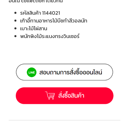
อื่นใน collection เดียวกัน
รหัสสินค้า 1144021
เก้าอี้ทานอาหารไม้บีชทำสีวอลนัท
เบาะไม้ไผ่สาน
พนักพิงไม้ระแนงทรงวินเซอร์