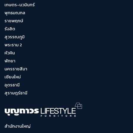
เกษตร-นวมินทร์
พุทธมณฑล
ราชพฤกษ์
รังสิต
สุวรรณภูมิ
พระราม 2
หัวหิน
พัทยา
นครราชสีมา
เชียงใหม่
อุดรธานี
สุราษฎร์ธานี
สำนักงานใหญ่