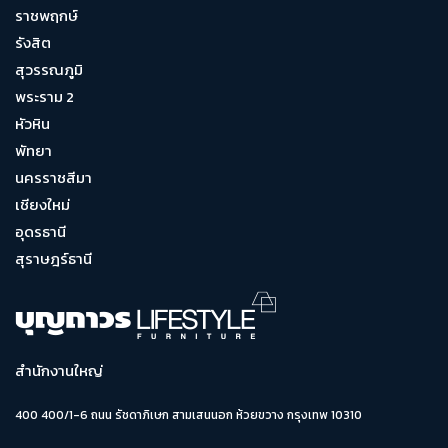
ราชพฤกษ์
รังสิต
สุวรรณภูมิ
พระราม 2
หัวหิน
พัทยา
นครราชสีมา
เชียงใหม่
อุดรธานี
สุราษฎร์ธานี
สำนักงานใหญ่
400 400/1-6 ถนน รัชดาภิเษก สามเสนนอก ห้วยขวาง กรุงเทพ 10310