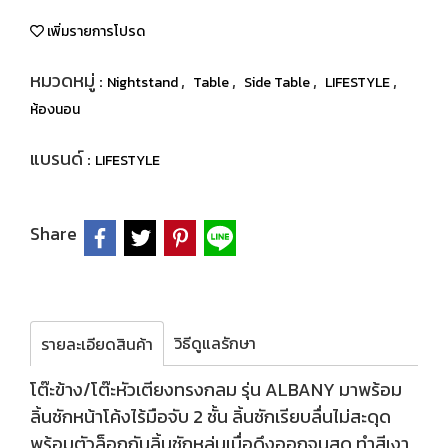
เพิ่มรายการโปรด
หมวดหมู่ :
,
,
,
,
Nightstand
Table
Side Table
LIFESTYLE
ห้องนอน
แบรนด์ :
LIFESTYLE
Share
วิธีดูแลรักษา
รายละเอียดสินค้า
โต๊ะข้าง/โต๊ะหัวเตียงทรงกลม รุ่น ALBANY มาพร้อม
ลิ้นชักหน้าโค้งไร้มือจับ 2 ชั้น ลิ้นชักเรียบลื่นไม่สะดุด
พร้อมตัวล็อกกันลิ้นชักหล่นเมื่อดึงออกจนสุด ทำสีเงา