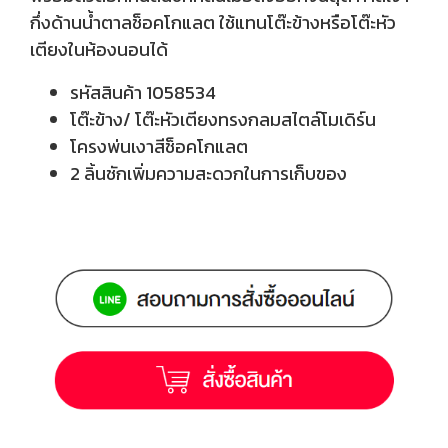
กึ่งด้านน้ำตาลช็อคโกแลต ใช้แทนโต๊ะข้างหรือโต๊ะหัว
เตียงในห้องนอนได้
รหัสสินค้า
1058534
โต๊ะข้าง/ โต๊ะหัวเตียงทรงกลมสไตล์โมเดิร์น
โครงพ่นเงาสีช็อคโกแลต
2 ลิ้นชักเพิ่มความสะดวกในการเก็บของ