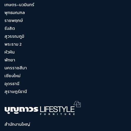
เกษตร-นวมินทร์
พุทธมณฑล
ราชพฤกษ์
รังสิต
สุวรรณภูมิ
พระราม 2
หัวหิน
พัทยา
นครราชสีมา
เชียงใหม่
อุดรธานี
สุราษฎร์ธานี
สำนักงานใหญ่