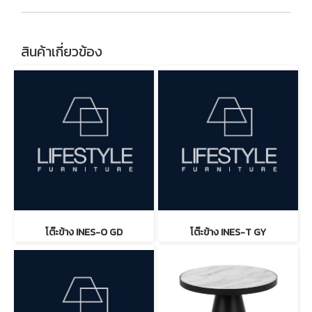
สินค้าเกี่ยวข้อง
โต๊ะข้าง INES-O GD
โต๊ะข้าง INES-T GY