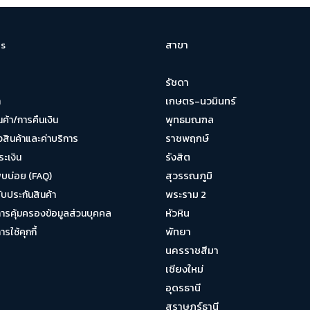
สาขา
s
รัชดา
เกษตร-นวมินทร์
า
พุทธมณฑล
นค้า/การคืนเงิน
ราชพฤกษ์
งสินค้าและค่าบริการ
รังสิต
ระเงิน
สุวรรณภูมิ
พบบ่อย (FAQ)
พระราม 2
บประกันสินค้า
หัวหิน
รคุ้มครองข้อมูลส่วนบุคคล
พัทยา
ใช้คุกกี้
นครราชสีมา
เชียงใหม่
อุดรธานี
สุราษฎร์ธานี