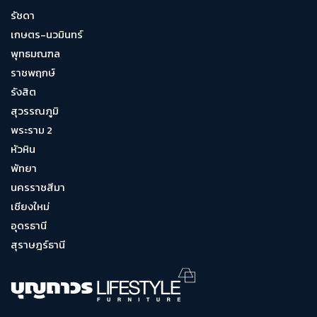
รัชดา
เกษตร-นวมินทร์
พุทธมณฑล
ราชพฤกษ์
รังสิต
สุวรรณภูมิ
พระราม 2
หัวหิน
พัทยา
นครราชสีมา
เชียงใหม่
อุดรธานี
สุราษฎร์ธานี