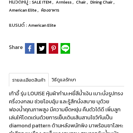
หมวดหมู่ :
,
,
,
,
SALE ITEM
Armless
Chair
Dining Chair
,
American Elite
ห้องอาหาร
แบรนด์ :
American Elite
Share
วิธีดูแลรักษา
รายละเอียดสินค้า
เก้าอี้ รุ่น LOUISE หุ้มผ้ากำมะหยี่สีน้ำเงิน เบาะนั่งรูปทรง
ครึ่งวงกลม ช่วยโอบอุ้ม และรู้สึกนั่งสบาย บุด้วย
ฟองน้ำคุณภาพสูง มีความยืดหยุ่น คืนตัวได้ดี เพิ่มลูก
เล่นให้โดดเด่นด้วยการเย็บเดินเส้นสานไขว้กันเป็น
diamond pattern ด้านหลังพนักพิง มาพร้อมขาโลหะ