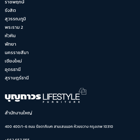
ราชพฤกษ์
รังสิต
สุวรรณภูมิ
พระราม 2
หัวหิน
พัทยา
นครราชสีมา
เชียงใหม่
อุดรธานี
สุราษฎร์ธานี
สำนักงานใหญ่
400 400/1-6 ถนน รัชดาภิเษก สามเสนนอก ห้วยขวาง กรุงเทพ 10310
+662 657 1155