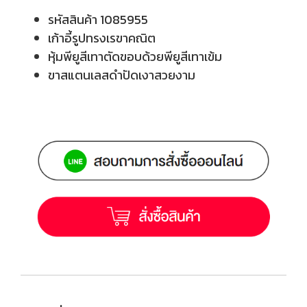
รหัสสินค้า 1085955
เก้าอี้รูปทรงเรขาคณิต
หุ้มพียูสีเทาตัดขอบด้วยพียูสีเทาเข้ม
ขาสแตนเลสดำปัดเงาสวยงาม