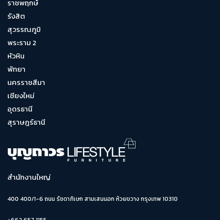
ราชพฤกษ์
รังสิต
สุวรรณภูมิ
พระราม 2
หัวหิน
พัทยา
นครราชสีมา
เชียงใหม่
อุดรธานี
สุราษฎร์ธานี
สำนักงานใหญ่
400 400/1-6 ถนน รัชดาภิเษก สามเสนนอก ห้วยขวาง กรุงเทพ 10310
+662 657 1155