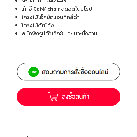
รหัสสินค้า 1042443
เก้าอี้ Café' chair สุดฮิตในยุโรป
โครงไม้โอ๊คขัดแอนทีคสีดำ
โครงไม้ดัดโค้ง
พนักพิงรูปตัวเอ็กซ์ และเบาะนั่งสาน