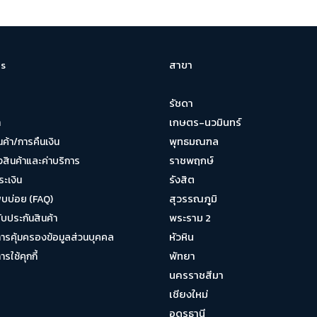
สาขา
s
รัชดา
เกษตร-นวมินทร์
า
พุทธมณฑล
นค้า/การคืนเงิน
ราชพฤกษ์
งสินค้าและค่าบริการ
รังสิต
ระเงิน
สุวรรณภูมิ
พบบ่อย (FAQ)
พระราม 2
บประกันสินค้า
หัวหิน
รคุ้มครองข้อมูลส่วนบุคคล
พัทยา
ใช้คุกกี้
นครราชสีมา
เชียงใหม่
อุดรธานี