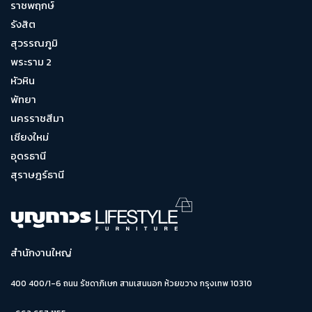
ราชพฤกษ์
รังสิต
สุวรรณภูมิ
พระราม 2
หัวหิน
พัทยา
นครราชสีมา
เชียงใหม่
อุดรธานี
สุราษฎร์ธานี
สำนักงานใหญ่
400 400/1-6 ถนน รัชดาภิเษก สามเสนนอก ห้วยขวาง กรุงเทพ 10310