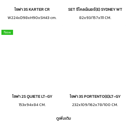
โซฟา 3S KARTER CR
SET รีไคลน์เนอร์(E) SYDNEY WT
W224xD98xH90xSH43 cm.
82x93/157x111 CM.
New
โซฟา 2S QUIETE LT-GY
โซฟา 3S PORTENTO(E)LT-GY
153x94x84 CM.
232x109/162x78/100 CM.
ดูเพิ่มเติม