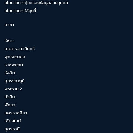
นโยบายการคุ้มครองข้อมูลส่วนบุคคล
นโยบายการใช้คุกกี้
สาขา
รัชดา
เกษตร-นวมินทร์
พุทธมณฑล
ราชพฤกษ์
รังสิต
สุวรรณภูมิ
พระราม 2
หัวหิน
พัทยา
นครราชสีมา
เชียงใหม่
อุดรธานี