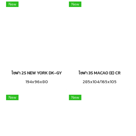
New
New
โซฟา 2S NEW YORK DK-GY
โซฟา 3S MACAO (E) CR
194x96x80
285x104/165x105
New
New