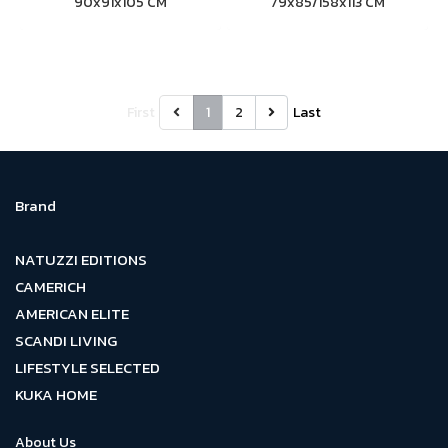
90x91x105 CM
79x85/158x113 CM
First
1
2
Last
Brand
NATUZZI EDITIONS
CAMERICH
AMERICAN ELITE
SCANDI LIVING
LIFESTYLE SELECTED
KUKA HOME
About Us