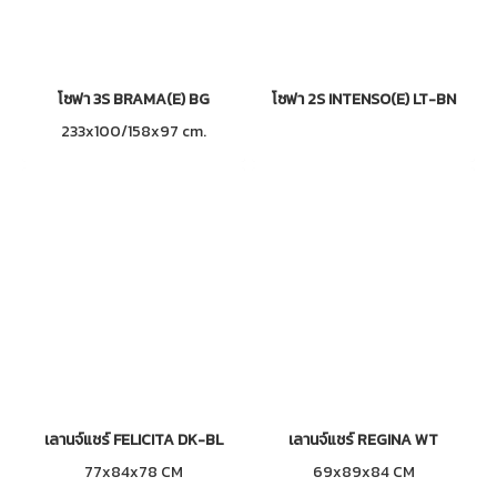
โซฟา 3S BRAMA(E) BG
โซฟา 2S INTENSO(E) LT-BN
233x100/158x97 cm.
เลานจ์แชร์ FELICITA DK-BL
เลานจ์แชร์ REGINA WT
77x84x78 CM
69x89x84 CM