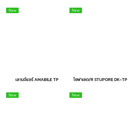
New
New
เลานจ์แชร์ AMABILE TP
โซฟาเซต/R STUPORE DK-TP
New
New