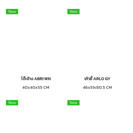
New
New
โต๊ะข้าง ABRI WN
เก้าอี้ ARLO GY
40x40x55 CM
46x51x80.5 CM
New
New