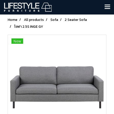
Home
All products
Sofa
2 Seater Sofa
โซฟา 2.5S INGE GY
New