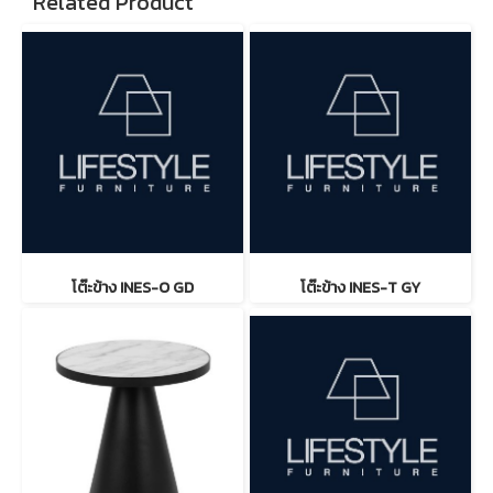
Related Product
โต๊ะข้าง INES-O GD
โต๊ะข้าง INES-T GY