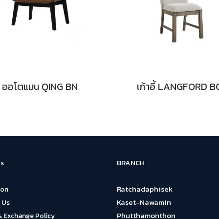
ออโตแมน QING BN
เก้าอี้ LANGFORD B
BRANCH
s
Ratchadaphisek
ion
Kaset-Nawamin
 Us
Phutthamonthon
& Exchange Policy