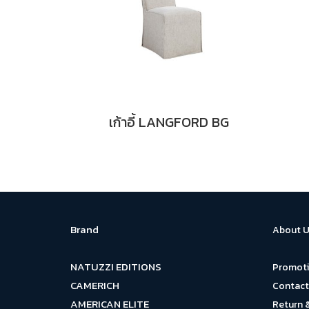
เก้าอี้ LANGFORD BG
Brand
About U
NATUZZI EDITIONS
Promot
CAMERICH
Contact
AMERICAN ELITE
Return 