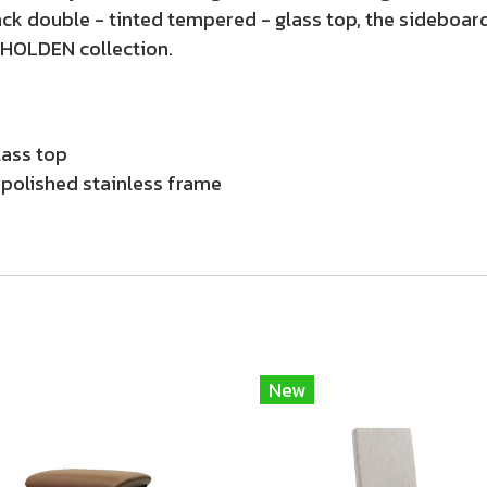
ack double - tinted tempered - glass top, the sideboard
e HOLDEN collection.
lass top
 polished stainless frame
New