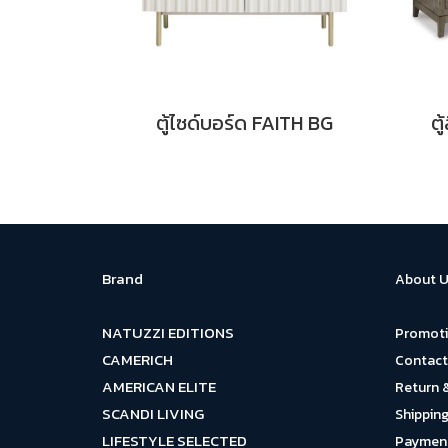
ตู้ไซด์บอร์ด FAITH BG
ตู
Brand
About U
NATUZZI EDITIONS
Promot
CAMERICH
Contact
AMERICAN ELITE
Return 
SCANDI LIVING
Shipping
LIFESTYLE SELECTED
Payment