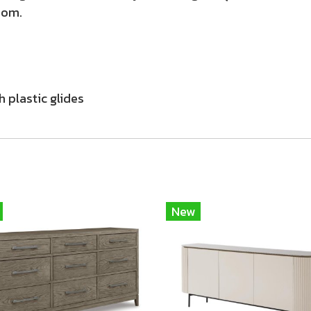
oom.
 plastic glides
New