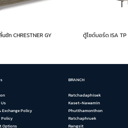
้ลิ้นชัก CHRESTNER GY
ตู้ไซด์บอร์ด ISA TP
BRANCH
s
Ratchadaphisek
ion
Kaset-Nawamin
 Us
Phutthamonthon
& Exchange Policy
Ratchaphruek
 Policy
Rangsit
 Options